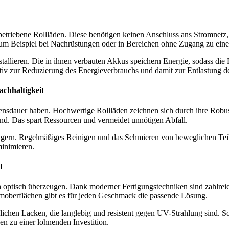
etriebene Rollläden. Diese benötigen keinen Anschluss ans Stromnetz, d
, zum Beispiel bei Nachrüstungen oder in Bereichen ohne Zugang zu eine
tallieren. Die in ihnen verbauten Akkus speichern Energie, sodass die 
ktiv zur Reduzierung des Energieverbrauchs und damit zur Entlastung d
achhaltigkeit
bensdauer haben. Hochwertige Rollläden zeichnen sich durch ihre Robus
ind. Das spart Ressourcen und vermeidet unnötigen Abfall.
rlängern. Regelmäßiges Reinigen und das Schmieren von beweglichen Tei
inimieren.
l
h optisch überzeugen. Dank moderner Fertigungstechniken sind zahlrei
umoberflächen gibt es für jeden Geschmack die passende Lösung.
ichen Lacken, die langlebig und resistent gegen UV-Strahlung sind. So 
n zu einer lohnenden Investition.