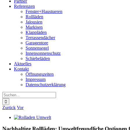
Partner
Referenzen
Fenster+Haustueren
Rollläden
Jalousien
Markisen
Klappläden
Terrassendächer
Garagentore
Sonnensegel
Innensonnenschutz
Schiebeläden
Aktuelles
Kontakt
Öffnungszeiten
Impressum
Datenschutz­erklärung
Suche
nach:
Zurück
Vor
Zeige
grösseres
Bild
Nachhaltige Rollläden: Umweltfreundliche Optionen 