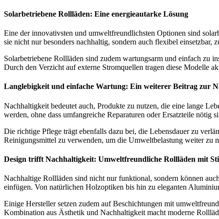
Solarbetriebene Rollläden: Eine energieautarke Lösung
Eine der innovativsten und umweltfreundlichsten Optionen sind solarb
sie nicht nur besonders nachhaltig, sondern auch flexibel einsetzbar
Solarbetriebene Rollläden sind zudem wartungsarm und einfach zu ins
Durch den Verzicht auf externe Stromquellen tragen diese Modelle a
Langlebigkeit und einfache Wartung: Ein weiterer Beitrag zur N
Nachhaltigkeit bedeutet auch, Produkte zu nutzen, die eine lange Le
werden, ohne dass umfangreiche Reparaturen oder Ersatzteile nötig s
Die richtige Pflege trägt ebenfalls dazu bei, die Lebensdauer zu ve
Reinigungsmittel zu verwenden, um die Umweltbelastung weiter zu m
Design trifft Nachhaltigkeit: Umweltfreundliche Rollläden mit Sti
Nachhaltige Rollläden sind nicht nur funktional, sondern können auc
einfügen. Von natürlichen Holzoptiken bis hin zu eleganten Alumini
Einige Hersteller setzen zudem auf Beschichtungen mit umweltfreundl
Kombination aus Ästhetik und Nachhaltigkeit macht moderne Rollläde