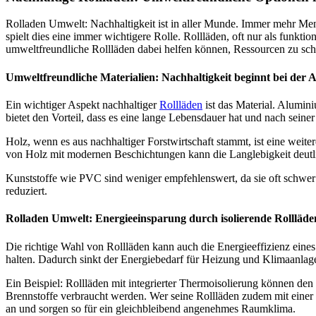
Rolladen Umwelt: Nachhaltigkeit ist in aller Munde. Immer mehr Men
spielt dies eine immer wichtigere Rolle. Rollläden, oft nur als funkti
umweltfreundliche Rollläden dabei helfen können, Ressourcen zu scho
Umweltfreundliche Materialien: Nachhaltigkeit beginnt bei der 
Ein wichtiger Aspekt nachhaltiger
Rollläden
ist das Material. Alumin
bietet den Vorteil, dass es eine lange Lebensdauer hat und nach sein
Holz, wenn es aus nachhaltiger Forstwirtschaft stammt, ist eine wei
von Holz mit modernen Beschichtungen kann die Langlebigkeit deutli
Kunststoffe wie PVC sind weniger empfehlenswert, da sie oft schwer 
reduziert.
Rolladen Umwelt: Energieeinsparung durch isolierende Rollläde
Die richtige Wahl von Rollläden kann auch die Energieeffizienz eine
halten. Dadurch sinkt der Energiebedarf für Heizung und Klimaanlage
Ein Beispiel: Rollläden mit integrierter Thermoisolierung können de
Brennstoffe verbraucht werden. Wer seine Rollläden zudem mit einer 
an und sorgen so für ein gleichbleibend angenehmes Raumklima.