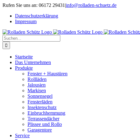
Zum
Rufen Sie uns an: 06172 29431
|
info@rolladen-schuetz.de
Inhalt
Datenschutz­erklärung
springen
Impressum
Suche
nach:
Startseite
Das Unternehmen
Produkte
Fenster + Haustüren
Rollläden
Jalousien
Markisen
Sonnensegel
Fensterläden
Insektenschutz
Einbruchhemmung
Terrassendächer
Plissee und Rollo
Garagentore
Service