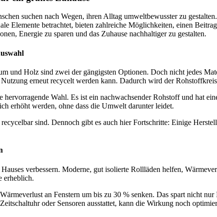
schen suchen nach Wegen, ihren Alltag umweltbewusster zu gestalten.
onale Elemente betrachtet, bieten zahlreiche Möglichkeiten, einen Beitr
nen, Energie zu sparen und das Zuhause nachhaltiger zu gestalten.
Auswahl
ium und Holz sind zwei der gängigsten Optionen. Doch nicht jedes Mate
er Nutzung erneut recycelt werden kann. Dadurch wird der Rohstoffkreis
tere hervorragende Wahl. Es ist ein nachwachsender Rohstoff und hat 
ch erhöht werden, ohne dass die Umwelt darunter leidet.
recycelbar sind. Dennoch gibt es auch hier Fortschritte: Einige Herste
n
s Hauses verbessern. Moderne, gut isolierte Rollläden helfen, Wärmev
 erheblich.
n Wärmeverlust an Fenstern um bis zu 30 % senken. Das spart nicht nur
Zeitschaltuhr oder Sensoren ausstattet, kann die Wirkung noch optimie