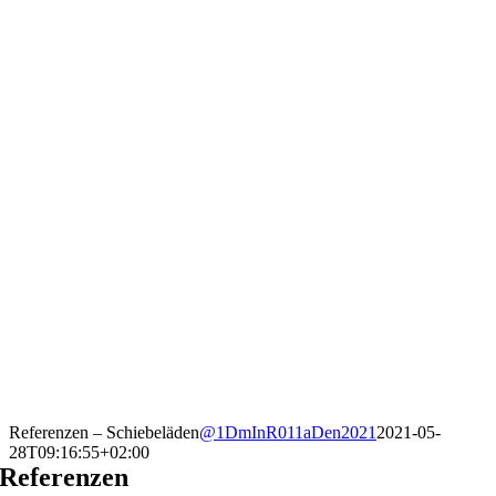
Referenzen – Schiebeläden
@1DmInR011aDen2021
2021-05-
28T09:16:55+02:00
Referenzen