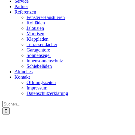
Service
Partner
Referenzen
Fenster+Haustueren
Rollläden
Jalousien
Markisen
Klappläden
Terrassendächer
Garagentore
Sonnensegel
Innensonnenschutz
Schiebeläden
Aktuelles
Kontakt
Öffnungszeiten
Impressum
Datenschutz­erklärung
Suche
nach: