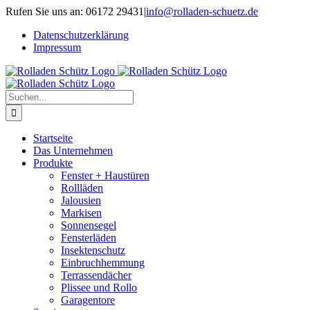
Zum
Rufen Sie uns an: 06172 29431
|
info@rolladen-schuetz.de
Inhalt
Datenschutz­erklärung
springen
Impressum
Suche
nach:
Startseite
Das Unternehmen
Produkte
Fenster + Haustüren
Rollläden
Jalousien
Markisen
Sonnensegel
Fensterläden
Insektenschutz
Einbruchhemmung
Terrassendächer
Plissee und Rollo
Garagentore