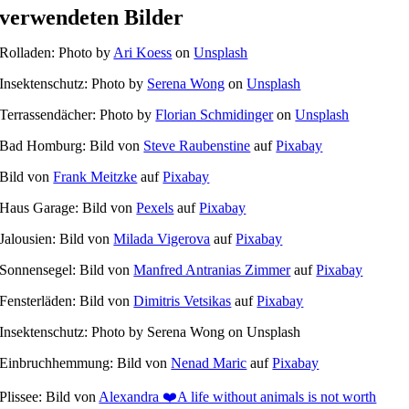
verwendeten Bilder
Rolladen: Photo by
Ari Koess
on
Unsplash
Insektenschutz: Photo by
Serena Wong
on
Unsplash
Terrassendächer: Photo by
Florian Schmidinger
on
Unsplash
Bad Homburg: Bild von
Steve Raubenstine
auf
Pixabay
Bild von
Frank Meitzke
auf
Pixabay
Haus Garage: Bild von
Pexels
auf
Pixabay
Jalousien: Bild von
Milada Vigerova
auf
Pixabay
Sonnensegel: Bild von
Manfred Antranias Zimmer
auf
Pixabay
Fensterläden: Bild von
Dimitris Vetsikas
auf
Pixabay
Insektenschutz: Photo by Serena Wong on Unsplash
Einbruchhemmung: Bild von
Nenad Maric
auf
Pixabay
Plissee: Bild von
Alexandra ❤️A life without animals is not worth