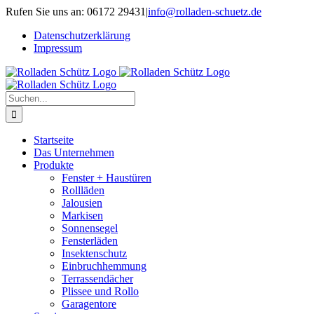
Zum
Rufen Sie uns an: 06172 29431
|
info@rolladen-schuetz.de
Inhalt
Datenschutz­erklärung
springen
Impressum
Suche
nach:
Startseite
Das Unternehmen
Produkte
Fenster + Haustüren
Rollläden
Jalousien
Markisen
Sonnensegel
Fensterläden
Insektenschutz
Einbruchhemmung
Terrassendächer
Plissee und Rollo
Garagentore