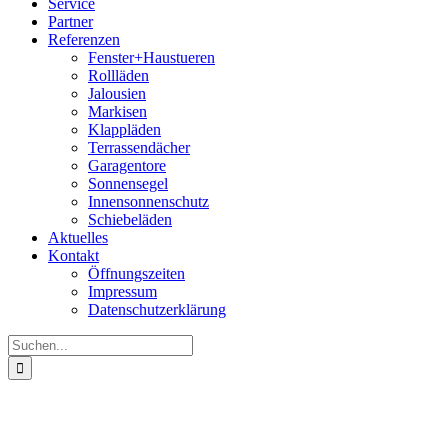
Service
Partner
Referenzen
Fenster+Haustueren
Rollläden
Jalousien
Markisen
Klappläden
Terrassendächer
Garagentore
Sonnensegel
Innensonnenschutz
Schiebeläden
Aktuelles
Kontakt
Öffnungszeiten
Impressum
Datenschutz­erklärung
Suche
nach: