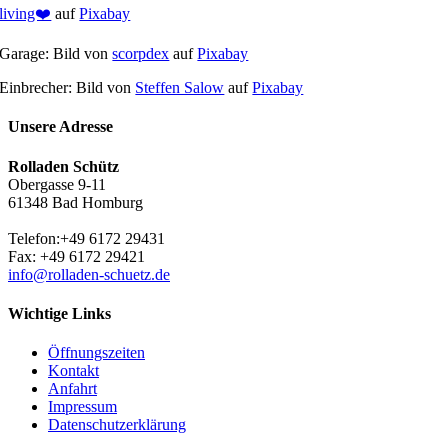
living❤️
auf
Pixabay
Garage: Bild von
scorpdex
auf
Pixabay
Einbrecher: Bild von
Steffen Salow
auf
Pixabay
Unsere Adresse
Rolladen Schütz
Obergasse 9-11
61348 Bad Homburg
Telefon:+49 6172 29431
Fax: +49 6172 29421
info@rolladen-schuetz.de
Wichtige Links
Öffnungszeiten
Kontakt
Anfahrt
Impressum
Datenschutz­erklärung